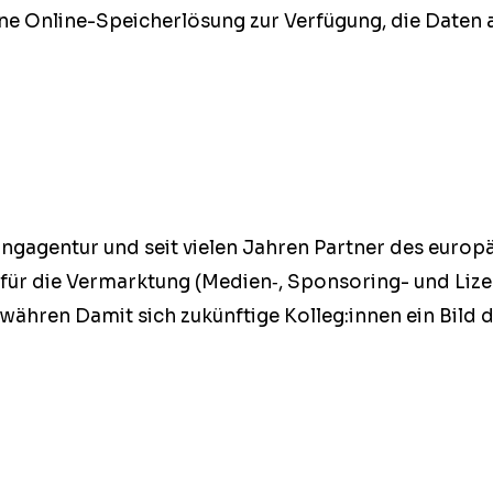
e Online-Spe­icher­lö­­sung zur Ver­fü­gung, die Dat­en
nga­­gen­­tur und seit vie­len Jahren Part­ner des euro
u­siv für die Ver­mark­tung (Medien‑, Spon­­sor­ing- und
gewähren Damit sich zukün­ftige Kolleg:innen ein Bi