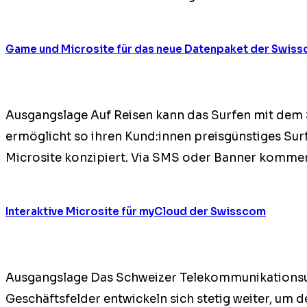
Game und Microsite für das neue Datenpaket der Swis
Aus­gangslage Auf Reisen kann das Sur­fen mit dem
ermöglicht so ihren Kund:innen preis­gün­stiges Sur
Microsite konzip­iert. Via SMS oder Ban­ner kom­me
Interaktive Microsite für myCloud der Swisscom
Aus­gangslage Das Schweiz­er Telekom­mu­nika­tion­su
Geschäfts­felder entwick­eln sich stetig weit­er, um