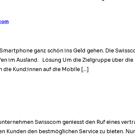
scom
 Smart­phone ganz schön ins Geld gehen. Die Swiss­c
­fen im Aus­land. Lösung Um die Ziel­gruppe über die
n die Kund:innen auf die Mobile […]
n­ternehmen Swiss­com geniesst den Ruf eines ver­trau
 den Kun­den den best­möglichen Ser­vice zu bieten. N