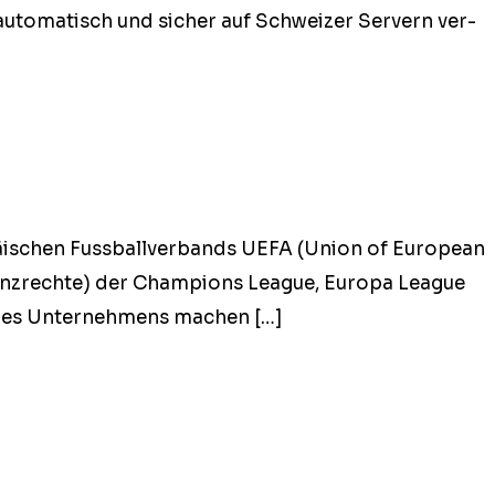
 automa­tisch und sich­er auf Schweiz­er Servern ver­
päis­chen Fuss­bal­lver­bands UEFA (Union of Euro­pean
 Lizen­zrechte) der Cham­pi­ons League, Europa League
ld des Unternehmens machen […]