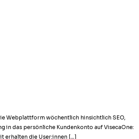
ie Web­plat­tform wöchentlich hin­sichtlich SEO,
g in das per­sön­liche Kun­denkon­to auf Vise­caOne:
t erhal­ten die User:innen […]