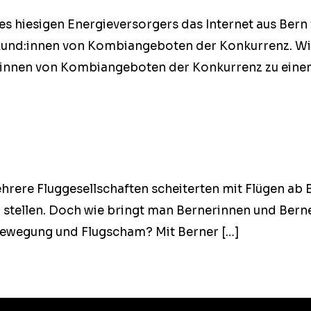
hiesi­gen Energiev­er­sorg­ers das Inter­net aus Bern 
und:innen von Kom­biange­boten der Konkur­renz. Wie? 
zer:innen von Kom­biange­boten der Konkur­renz zu ein
hrere Flugge­sellschaften scheit­erten mit Flü­gen ab B
 zu stellen. Doch wie bringt man Berner­in­nen und Ber
abe­we­gung und Flugscham? Mit Berner […]