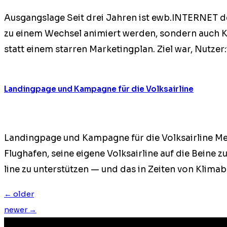
Aus­gangslage Seit drei Jahren ist ewb.INTERNET des 
zu einem Wech­sel ani­miert wer­den, son­dern auch K
statt einem star­ren Mar­ket­ing­plan. Ziel war, Nut
Landingpage und Kampagne für die Volksairline
Land­ing­page und Kam­pagne für die Volk­sair­line Me
Flughafen, seine eigene Volk­sair­line auf die Beine
line zu unter­stützen — und das in Zeit­en von Klim
←
older
newer
→