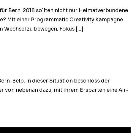
für Bern. 2018 soll­ten nicht nur Heimatver­bun­dene
Mit ein­er Pro­gram­mat­ic Cre­ativ­i­ty Kam­pagne
em Wech­sel zu bewe­gen. Fokus […]
ern-Belp. In dieser Sit­u­a­tion beschloss der
n­er von nebe­nan dazu, mit ihrem Ersparten eine Air­