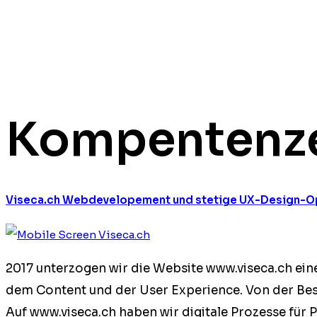
Kompentenz
Viseca.ch Webdevelopement und stetige UX-Design-O
2017 unter­zo­gen wir die Web­site www.viseca.ch ein
dem Con­tent und der User Expe­ri­ence. Von der Beste
Auf www.viseca.ch haben wir dig­i­tale Prozesse für P