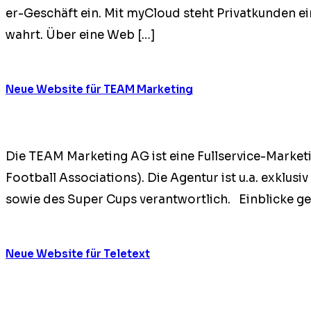
er-Geschäft ein. Mit myCloud ste­ht Pri­vatkun­den ein
wahrt. Über eine Web […]
Neue Website für TEAM Marketing
Die TEAM Mar­ket­ing AG ist eine Fullser­vice-Mar­keti
Foot­ball Asso­ci­a­tions). Die Agen­tur ist u.a. exk­l
sowie des Super Cups ver­ant­wortlich. Ein­blicke 
Neue Website für Teletext