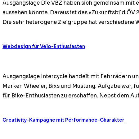
Aus­gangslage Die VBZ haben sich gemein­sam mit ex
ausse­hen kön­nte. Daraus ist das «Zukun­fts­bild ÖV
Die sehr het­ero­gene Ziel­gruppe hat ver­schiedene 
Webdesign für Velo-Enthusiasten
Aus­gangslage Inter­cy­cle han­delt mit Fahrrädern u
Marken Wheel­er, Bixs und Mus­tang. Auf­gabe war, fü
für Bike-Enthu­si­as­ten zu erschaf­fen. Neb­st dem Auf
Creativity-Kampagne mit Performance-Charakter