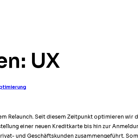
en:
UX
ptimierung
em Relaunch. Seit diesem Zeit­punkt opti­mieren wir d
l­lung ein­er neuen Kred­itkarte bis hin zur Anmel­dun
ri­­vat- und Geschäft­skun­den zusam­menge­führt. Somi