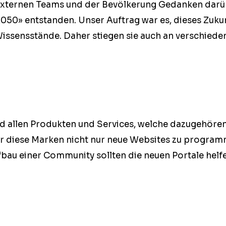
ter­nen Teams und der Bevölkerung Gedanken darüber
 2050» ent­standen. Unser Auf­trag war es, dieses Zuku
Wis­sensstände. Daher stiegen sie auch an ver­schiede
nd allen Pro­duk­ten und Ser­vices, welche dazuge­hör
r diese Marken nicht nur neue Web­sites zu pro­gram­mi
­bau ein­er Com­mu­ni­ty soll­ten die neuen Por­tale hel