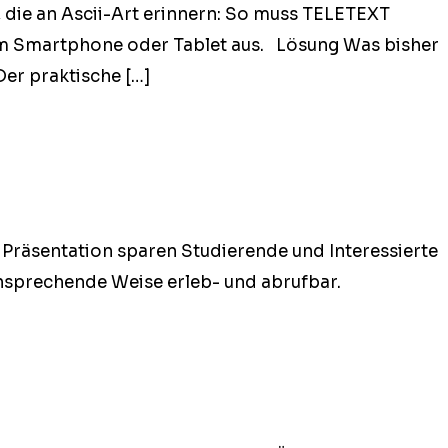
n, die an Ascii-Art erin­nern: So muss TELETEXT
vom Smart­phone oder Tablet aus. Lösung Was bish­er
 Der praktische […]
 Präsen­ta­tion sparen Studierende und Inter­essierte
e, ansprechende Weise erleb- und abrufbar.