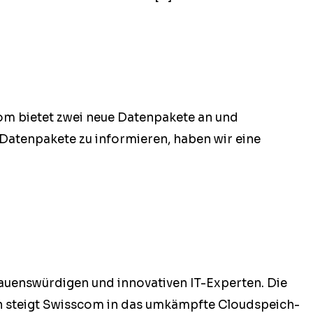
om bietet zwei neue Daten­pakete an und
 Daten­pakete zu informieren, haben wir eine
enswürdi­gen und inno­v­a­tiv­en IT-Experten. Die
un steigt Swiss­com in das umkämpfte Cloud­spe­ich­