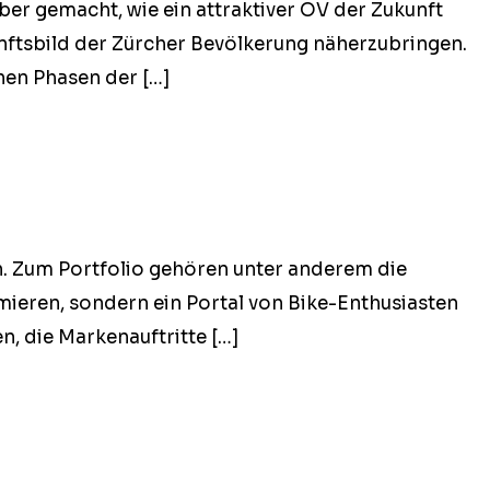
 gemacht, wie ein attrak­tiv­er ÖV der Zukun­ft
n­fts­bild der Zürcher Bevölkerung näherzubrin­gen.
­nen Phasen der […]
en. Zum Port­fo­lio gehören unter anderem die
eren, son­dern ein Por­tal von Bike-Enthu­si­as­ten
fen, die Markenauftritte […]