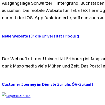
Aus­gangslage Schwarz­er Hin­ter­grund, Buch­staben 
ausse­hen. Die mobile Web­site für TELETEXT ermögl
nur mit der iOS-App funk­tion­ierte, soll nun auch au
Neue Website für die Universität Fribourg
Der Webauftritt der Uni­ver­sität Fri­bourg ist lang
dank Max­o­me­dia viele Mühen und Zeit. Das Por­tal m
Customer Journey im Dienste Zürichs ÖV-Zukunft