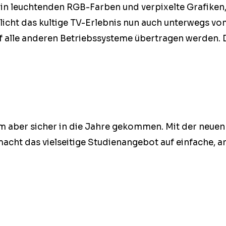
in leuch­t­en­den RGB-Far­ben und ver­pix­elte Grafike
icht das kultige TV-Erleb­­nis nun auch unter­wegs 
f alle anderen Betrieb­ssys­teme über­tra­gen wer­den.
sam aber sich­er in die Jahre gekom­men. Mit der neuen
acht das viel­seit­ige Stu­di­en­ange­bot auf ein­fach