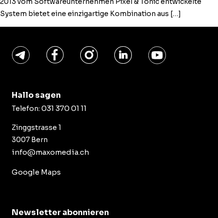
2013 vom Soft­ware­un­ternehmen Pix­el & Ton­ic entwick­elte
Sys­tem bietet eine einzi­gar­tige Kom­bi­na­tion aus […]
Hallo sagen
031 370 01 11
Telefon:
Zinggstrasse 1
3007 Bern
info@maxomedia.ch
Google Maps
Newsletter abonnieren