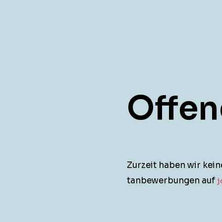
Offen
Zurzeit haben wir kein
tan­be­wer­bun­gen auf
j