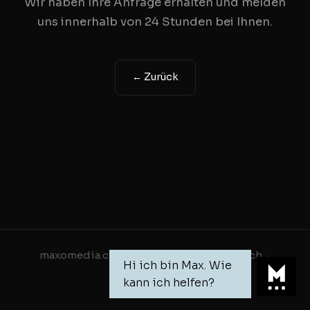
Wir haben Ihre Anfrage erhal­ten und melden
uns inner­halb von 24 Stun­den bei Ihnen.
← Zurück
This chat
Privacy P
Hallo Ich b
Wonach suc
maxomedia.ch
beratung@maxomedia.ch
·
·
Hi ich bin Max. Wie
Daten­schutz
kann ich helfen?