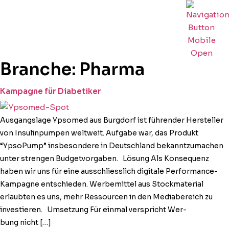
Branche:
Pharma
Kampagne für Diabetiker
Aus­gangslage Ypsomed aus Burgdorf ist führen­der Her­steller
von Insulin­pumpen weltweit. Auf­gabe war, das Pro­dukt
“YpsoP­ump” ins­beson­dere in Deutsch­land bekan­ntzu­machen
unter stren­gen Bud­getvor­gaben. Lösung Als Kon­se­quenz
haben wir uns für eine auss­chliesslich dig­i­tale Per­­for­­mance-
Kam­­pagne entsch­ieden. Werbe­mit­tel aus Stock­ma­te­r­i­al
erlaubten es uns, mehr Ressourcen in den Medi­a­bere­ich zu
investieren. Umset­zung Für ein­mal ver­spricht Wer­
bung nicht […]