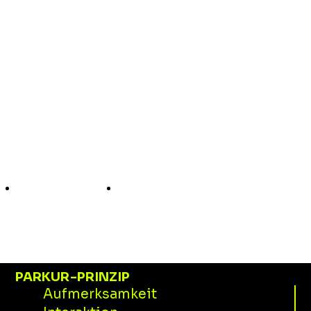
KUNDEN & ARBEITEN
INSIGHTS
DIE FIRMA
Ask a Maxo!
Kontakt
PARKUR-PRINZIP
Aufmerksamkeit