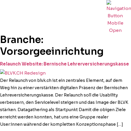
Branche:
Vorsorgeeinrichtung
Relaunch Website: Bernische Lehrerversicherungskasse
Der Relaunch von blvk.ch ist ein zen­trales Ele­ment, auf dem
Weg hin zu ein­er ver­stärk­ten dig­i­tal­en Präsenz der Bernischen
Lehre­ver­sicherungskasse. Der Relaunch soll die Usabil­i­ty
verbessern, den Ser­vicelev­el steigern und das Image der BLVK
stärken. Data­gath­er­ing als Start­punkt Damit die obi­gen Ziele
erre­icht wer­den kon­nten, hat uns eine Gruppe real­er
User:innen während der kom­plet­ten Konzeptionsphase […]