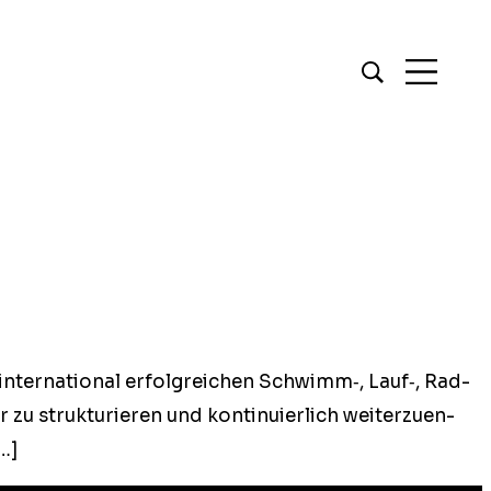
ter­na­tion­al erfol­gre­ichen Schwimm‑, Lauf‑, Rad-
 zu struk­turi­eren und kon­tinuier­lich weit­erzuen­
[…]