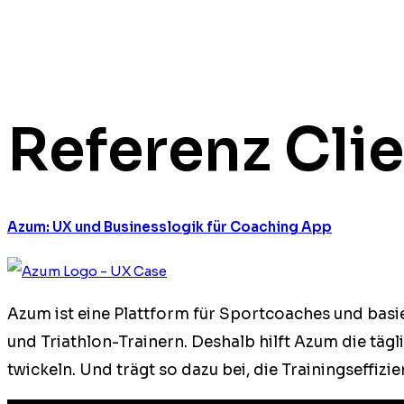
Referenz Cli
Azum: UX und Businesslogik für Coaching App
Azum ist eine Plat­tform für Sport­coach­es und basi
und Triathlon-Train­ern. Deshalb hil­ft Azum die täglic
twick­eln. Und trägt so dazu bei, die Train­ingsef­fizie