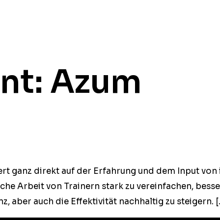
ent:
Azum
ert ganz direkt auf der Erfahrung und dem Input von in
he Arbeit von Train­ern stark zu vere­in­fachen, bess­er
nz, aber auch die Effek­tiv­ität nach­haltig zu steigern. 