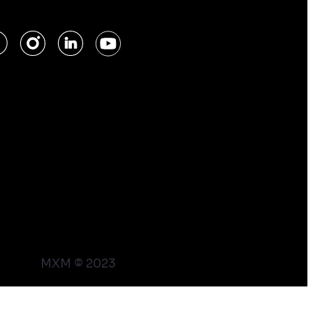
MXM © 2023
This chat is protected by reCAPTCHA and the Google
Privacy Policy
and
Terms of Service
apply.