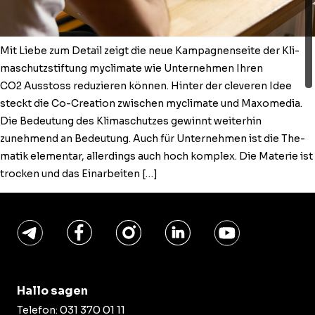
Mit Liebe zum Detail zeigt die neue Kam­pag­nen­seite der Kli­
maschutzs­tiftung mycli­mate wie Unternehmen Ihren
CO2 Ausstoss reduzieren kön­nen. Hin­ter der clev­eren Idee
steckt die Co-Cre­a­tion zwis­chen mycli­mate und Max­o­me­dia.
Die Bedeu­tung des Kli­maschutzes gewin­nt weit­er­hin
zunehmend an Bedeu­tung. Auch für Unternehmen ist die The­
matik ele­men­tar, allerd­ings auch hoch kom­plex. Die Materie ist
trock­en und das Einarbeiten […]
Hallo sagen
031 370 01 11
Telefon: