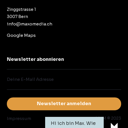
Zinggstrasse 1
3007 Bern
info@maxomedia.ch
Google Maps
Newsletter abonnieren
This chat
Privacy P
Hallo Ich b
Wonach suc
Impressum
MXM © 2023
Hi ich bin Max. Wie