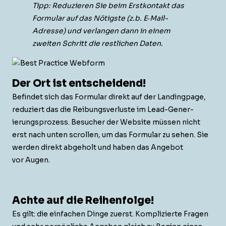
Tipp: Reduzieren Sie beim Erstkon­takt das
For­mu­lar auf das Nötig­ste (z.b. E‑Mail-
Adresse) und ver­lan­gen dann in einem
zweit­en Schritt die restlichen Dat­en
.
Der Ort ist entscheidend!
Befind­et sich das For­mu­lar direkt auf der Land­ing­page,
reduziert das die Rei­bungsver­luste im Lead-Gener­
ierung­sprozess. Besuch­er der Web­site müssen nicht
erst nach unten scrollen, um das For­mu­lar zu sehen. Sie
wer­den direkt abge­holt und haben das Ange­bot
vor Augen.
Achte auf die Reihenfolge!
Es gilt: die ein­fachen Dinge zuerst. Kom­plizierte Fra­gen