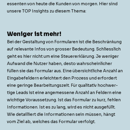
essen­ten von heute die Kun­den von mor­gen. Hier sind
unsere TOP Insights zu diesem Thema:
Weniger ist mehr!
Bei der Gestal­tung von For­mu­la­ren ist die Beschränkung
auf rel­e­vante Infos von gross­er Bedeu­tung. Schliesslich
geht es hier nicht um eine Steuer­erk­lärung. Je weniger
Aufwand die Nutzer haben, desto wahrschein­lich­er
füllen sie das For­mu­lar aus. Eine über­sichtliche Anzahl an
Eingabefeldern erle­ichtert den Prozess und erfordert
eine geringe Bear­beitungszeit. Für qual­i­ta­tiv hochw­er­
tige Leads ist eine angemessene Anzahl an Feldern eine
wichtige Voraus­set­zung. Ist das For­mu­lar zu kurz, fehlen
Infor­ma­tio­nen. Ist es zu lang, wird es nicht aus­ge­füllt.
Wie detail­liert die Infor­ma­tio­nen sein müssen, hängt
vom Ziel ab, welch­es das For­mu­lar verfolgt.