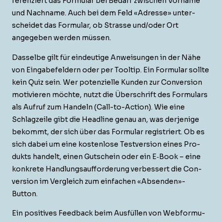
feren­ziert das For­mu­lar bei Bedarf zwis­chen Vor­name
und Nach­name. Auch bei dem Feld «Adresse» unter­
schei­det das For­mu­lar, ob Strasse und/oder Ort
angegeben wer­den müssen.
Das­selbe gilt für ein­deutige Anweisun­gen in der Nähe
von Eingabefeldern oder per Tooltip.
Ein For­mu­lar sollte
kein Quiz sein.
Wer poten­zielle Kun­den zur Con­ver­sion
motivieren möchte, nutzt die Über­schrift des For­mu­la­rs
als Aufruf zum Han­deln (Call-to-Action). Wie eine
Schlagzeile gibt die Head­line genau an, was der­jenige
bekommt, der sich über das For­mu­lar reg­istri­ert. Ob es
sich dabei um eine kosten­lose Testver­sion eines Pro­
duk­ts han­delt, einen Gutschein oder ein E‑Book – eine
konkrete Hand­lungsauf­forderung verbessert die Con­
ver­sion im Ver­gle­ich zum ein­fachen «Absenden»-
Button.
Ein pos­i­tives Feed­back beim Aus­füllen von Web­for­mu­