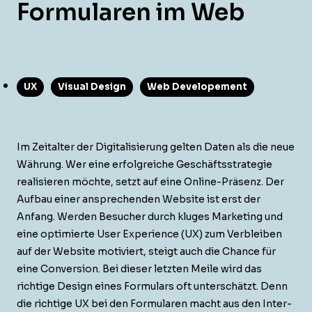
Formularen im Web
UX
Visual Design
Web Developement
Im Zeital­ter der Dig­i­tal­isierung gel­ten Dat­en als die neue
Währung. Wer eine erfol­gre­iche Geschäftsstrate­gie
real­isieren möchte, set­zt auf eine Online-Präsenz. Der
Auf­bau ein­er ansprechen­den Web­site ist erst der
Anfang. Wer­den Besuch­er durch kluges Mar­ket­ing und
eine opti­mierte User Expe­ri­ence (UX) zum Verbleiben
auf der Web­site motiviert, steigt auch die Chance für
eine Con­ver­sion. Bei dieser let­zten Meile wird das
richtige Design eines For­mu­la­rs oft unter­schätzt. Denn
die richtige UX bei den For­mu­la­ren macht aus den Inter­