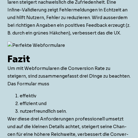
la­ren steigert nach­weis­lich die Zufrieden­heit. Eine
Inline-Vali­dierung zeigt Fehler­mel­dun­gen in Echtzeit an
und hil­ft Nutzern, Fehler zu reduzieren. Wird ausser­dem
bei richti­gen Angaben ein pos­i­tives Feed­back erzeugt (z.
B. durch ein grünes Häkchen), verbessert das die UX.
Fazit
Um mit Web­for­mu­la­ren die Con­ver­sion Rate zu
steigern, sind zusam­menge­fasst drei Dinge zu beacht­en.
Das For­mu­lar muss
effektiv
effizient und
nutzer­fre­undlich sein.
Wer diese drei Anforderun­gen pro­fes­sionell umset­zt
und auf die kleinen Details achtet, steigert seine Chan­
cen für eine höhere Reich­weite, verbessert die Con­ver­