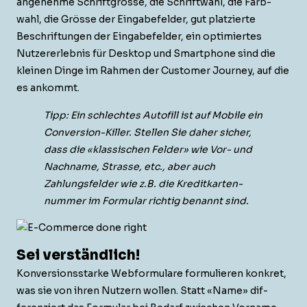
angenehme Schrift­grösse, die Schrift­wahl, die Farb­
wahl, die Grösse der Eingabefelder, gut platzierte
Beschrif­tun­gen der Eingabefelder, ein opti­miertes
Nutzer­erleb­nis für Desk­top und Smart­phone sind die
kleinen Dinge im Rah­men der Cus­tomer Jour­ney, auf die
es ankommt.
Tipp: Ein schlecht­es Aut­ofill ist auf Mobile ein
Con­ver­sion-Killer. Stellen Sie daher sich­er,
dass die «klas­sis­chen Felder» wie Vor- und
Nach­name, Strasse, etc., aber auch
Zahlungs­felder wie z.B. die Kred­itkarten­
num­mer im For­mu­lar richtig benan­nt sind.
Sei verständlich!
Kon­ver­sion­sstarke Web­for­mu­la­re for­mulieren konkret,
was sie von ihren Nutzern wollen. Statt «Name» dif­