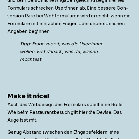
und sehr per­sön­liche Angaben gle­ich zu Beginn eines
For­mu­la­rs schreck­en User:innen ab. Eine bessere Con­
ver­sion Rate bei Web­for­mu­la­ren wird erre­icht, wenn die
For­mu­la­re mit ein­fachen Fra­gen oder unper­sön­lichen
Angaben beginnen.
Tipp: Frage zuerst, was die User:innen
wollen. Erst danach, was du, wis­sen
möchtest.
Make it nice!
Auch das Web­de­sign des For­mu­la­rs spielt eine Rolle.
Wie beim Restau­rantbe­such gilt hier die Devise: Das
Auge isst mit.
Genug Abstand zwis­chen den Eingabefeldern, eine