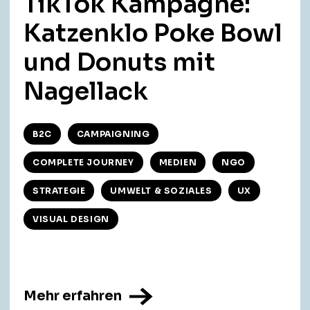
TikTok Kampagne:
Katzenklo Poke Bowl
und Donuts mit
Nagellack
B2C
CAMPAIGNING
COMPLETE JOURNEY
MEDIEN
NGO
STRATEGIE
UMWELT & SOZIALES
UX
VISUAL DESIGN
Mehr erfahren