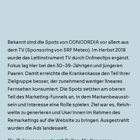
Bekan­nt sind die Spots von CONCORDIA vor allem aus
dem TV (Spon­sor­ing von SRF Meteo). Im Herb­st 2018
wurde das Leitin­stru­ment TV durch Onlineclips ergänzt.
Fokus lag hier bei den 30–39-Jährigen und jün­geren
Paaren. Damit erre­ichte die Krankenkasse den Teil ihrer
Ziel­gruppe bess­er, der zunehmend weniger lin­ear­es
Fernse­hen kon­sum­iert. Die Spots set­zten am oberen
Teil des Mar­ket­ing-Fun­nels an, in dem Marken­be­wusst­
sein und Inter­esse eine Rolle spie­len. Ziel war es, Reich­
weite zu gener­ieren und User:innen im Rah­men des
Remar­ket­ings auf die Web­site zu brin­gen. Aus­ges­trahlt
wur­den die Ads landesweit.