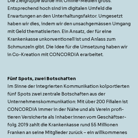
Die Ziel­gruppe wurde mit Online-Medi­en gross.
Entsprechend hoch sind im dig­i­tal­en Umfeld die
Erwartun­gen an den Unter­hal­tungs­fak­tor. Umge­set­zt
haben wir dies, indem wir den unsachgemässen Umgang
mit Geld the­ma­tisierten. Ein Ansatz, der für eine
Krankenkasse unkon­ven­tionell ist und Anlass zum
Schmun­zeln gibt. Die Idee für die Umset­zung haben wir
in Co-Kreation mit CONCORDIA erarbeitet.
Fünf Spots, zwei Botschaften
Im Sinne der inte­gri­erten Kom­mu­nika­tion kol­portierten
fünf Spots zwei zen­trale Botschaften aus der
Unternehmen­skom­mu­nika­tion: Mit über 200 Fil­ialen ist
CONCORDIA immer in der Nähe und als Vere­in prof­i­
tieren Ver­sicherte als Inhaber:innen vom Geschäft­ser­
folg. 2019 zahlt die Krankenkasse rund 55 Mil­lio­nen
Franken an seine Mit­glieder zurück – ein willkommenes