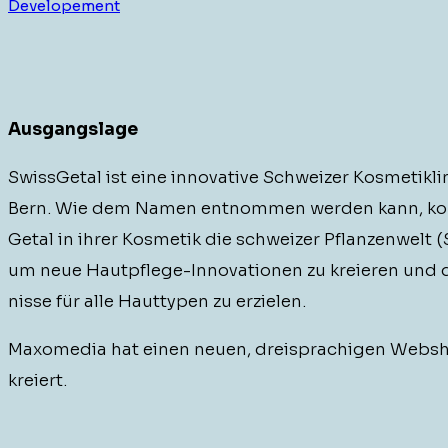
Developement
Aus­gangslage
Swiss­Ge­tal ist eine inno­v­a­tive Schweiz­er Kos­metik­lin
Bern. Wie dem Namen ent­nom­men wer­den kann, kom
Ge­tal in ihrer Kos­metik die schweiz­er Pflanzen­welt (S
um neue Hautpflege-Inno­va­tio­nen zu kreieren und 
nisse für alle Haut­typen zu erzielen.
Max­o­me­dia hat einen neuen, dreis­prachi­gen Web­s
kreiert.