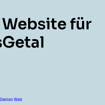
Website für
sGetal
 Design
Web