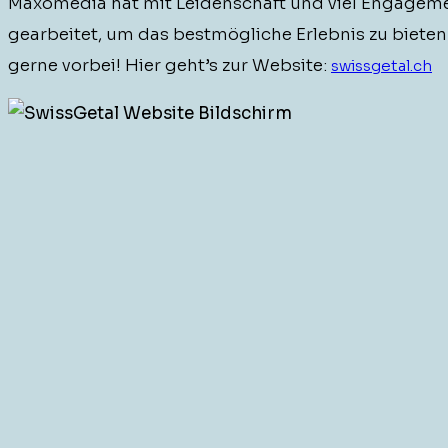
Max­o­me­dia hat mit Lei­den­schaft und viel Engage­m
gear­beit­et, um das best­mögliche Erleb­nis zu biete
gerne vor­bei! Hier geht’s zur Web­site:
swissgetal.ch