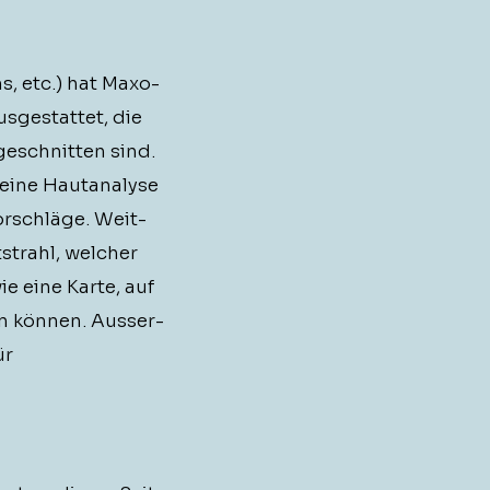
, etc.) hat Max­o­
­ges­tat­tet, die
geschnit­ten sind.
eine Hau­t­analyse
vorschläge. Weit­
­strahl, welch­er
e eine Karte, auf
n kön­nen. Ausser­
ür