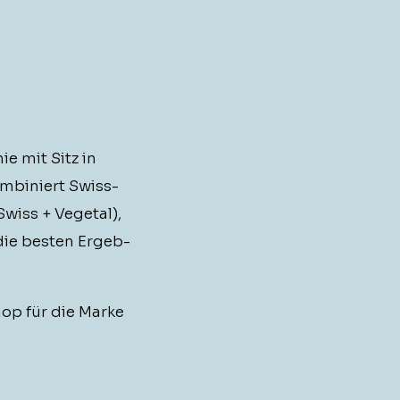
­ie mit Sitz in
­biniert Swiss­
wiss + Veg­e­tal),
die besten Ergeb­
hop für die Marke