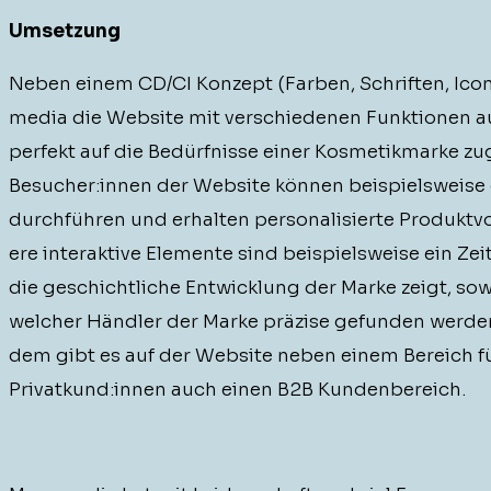
Umset­zung
Neben einem CD/CI Konzept (Far­ben, Schriften, Icons
me­dia die Web­site mit ver­schiede­nen Funk­tio­nen aus
per­fekt auf die Bedürfnisse ein­er Kos­metik­marke zu
Besucher:innen der Web­site kön­nen beispiel­sweise 
durch­führen und erhal­ten per­son­al­isierte Pro­duk­t
ere inter­ak­tive Ele­mente sind beispiel­sweise ein Zeit
die geschichtliche Entwick­lung der Marke zeigt, sowi
welch­er Händler der Marke präzise gefun­den wer­de
dem gibt es auf der Web­site neben einem Bere­ich f
Privatkund:innen auch einen B2B Kundenbereich.