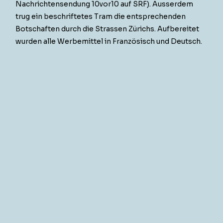
Nachricht­ensendung 10vor10 auf SRF). Ausser­dem
trug ein beschriftetes Tram die entsprechen­den
Botschaften durch die Strassen Zürichs. Auf­bere­it­et
wur­den alle Werbe­mit­tel in Franzö­sisch und Deutsch.