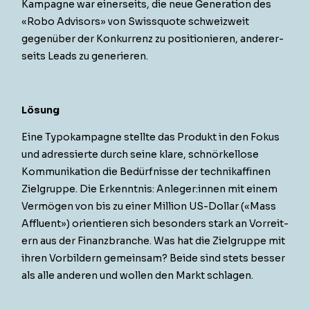
Kam­pagne war ein­er­seits, die neue Gen­er­a­tion des
«Robo Advi­sors» von Swis­squote schweizweit
gegenüber der Konkur­renz zu posi­tion­ieren, ander­er­
seits Leads zu generieren.
Lösung
Eine Typokam­pagne stellte das Pro­dukt in den Fokus
und adressierte durch seine klare, schnörkel­lose
Kom­mu­nika­tion die Bedürfnisse der tech­nikaffinen
Ziel­gruppe. Die Erken­nt­nis: Anleger:innen mit einem
Ver­mö­gen von bis zu ein­er Mil­lion US-Dol­lar («Mass
Afflu­ent») ori­en­tieren sich beson­ders stark an Vor­re­it­
ern aus der Finanzbranche. Was hat die Ziel­gruppe mit
ihren Vor­bildern gemein­sam? Bei­de sind stets bess­er
als alle anderen und wollen den Markt schlagen.