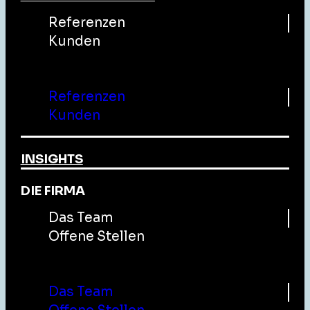
Referenzen
Kunden
Menu
Referenzen
Kunden
INSIGHTS
DIE FIRMA
Das Team
Offene Stellen
Menu
This chat
Privacy P
Das Team
Hallo Ich b