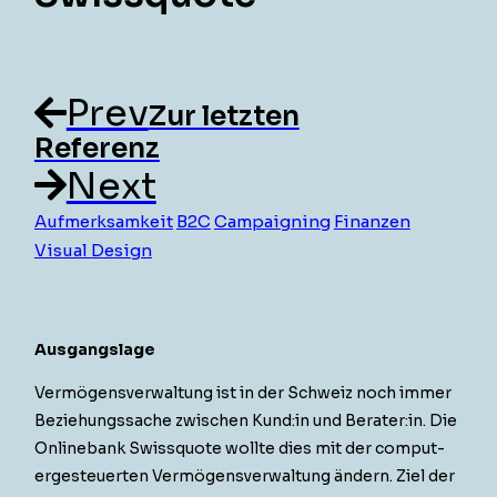
Prev
Zur letzten
Referenz
Next
Aufmerksamkeit
B2C
Campaigning
Finanzen
Visual Design
Aus­gangslage
Ver­mö­gensver­wal­tung ist in der Schweiz noch immer
Beziehungssache zwis­chen Kund:in und Berater:in. Die
Onlinebank Swis­squote wollte dies mit der com­put­
erges­teuerten Ver­mö­gensver­wal­tung ändern. Ziel der