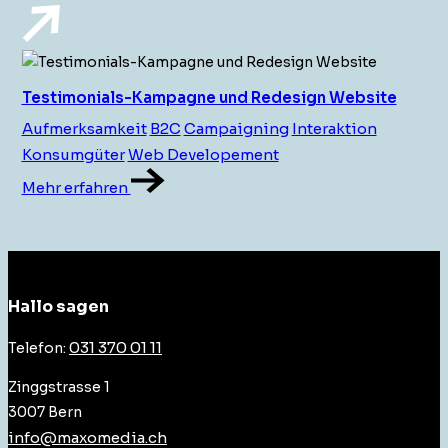
Testimonials-Kampagne und Redesign Website
Aufmerksamkeit
B2C
Campaigning
Interaktion
Konsumgüter
Web Developement
Mehr erfahren
Hallo sagen
031 370 01 11
Telefon:
Zinggstrasse 1
3007 Bern
info@maxomedia.ch