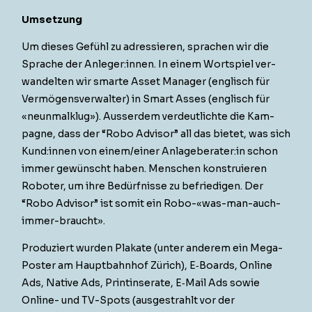
Umset­zung
Um dieses Gefühl zu adressieren, sprachen wir die
Sprache der Anleger:innen. In einem Wort­spiel ver­
wan­del­ten wir smarte Asset Man­ag­er (englisch für
Ver­mö­gensver­wal­ter) in Smart Ass­es (englisch für
«neun­malk­lug»). Ausser­dem verdeut­lichte die Kam­
pagne, dass der “Robo Advi­sor” all das bietet, was sich
Kund:innen von einem/einer Anlageberater:in schon
immer gewün­scht haben. Men­schen kon­stru­ieren
Robot­er, um ihre Bedürfnisse zu befriedi­gen. Der
“Robo Advi­sor” ist somit ein Robo-«was-man-auch-
immer-braucht».
Pro­duziert wur­den Plakate (unter anderem ein Mega-
Poster am Haupt­bahn­hof Zürich), E‑Boards, Online
Ads, Native Ads, Print­in­ser­ate, E‑Mail Ads sowie
Online- und TV-Spots (aus­ges­trahlt vor der